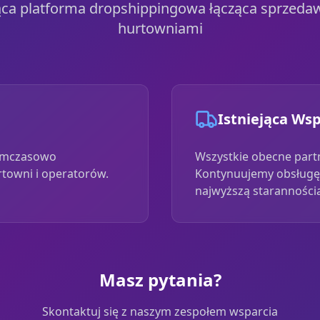
ca platforma dropshippingowa łącząca sprzeda
hurtowniami
Istniejąca Ws
tymczasowo
Wszystkie obecne part
rtowni i operatorów.
Kontynuujemy obsługę
najwyższą staranności
Masz pytania?
Skontaktuj się z naszym zespołem wsparcia