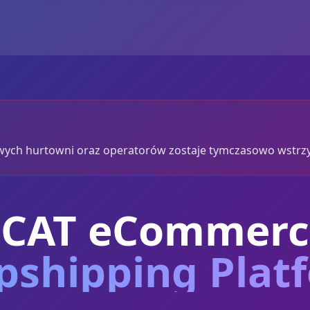
nowych hurtowni oraz operatorów zostaje tymczasowo wstr
ECAT eCommerc
pshipping Plat