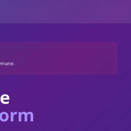
zymane.
e
form