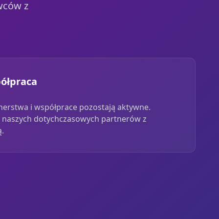
wców z
półpraca
nerstwa i współprace pozostają aktywne.
 naszych dotychczasowych partnerów z
ą.