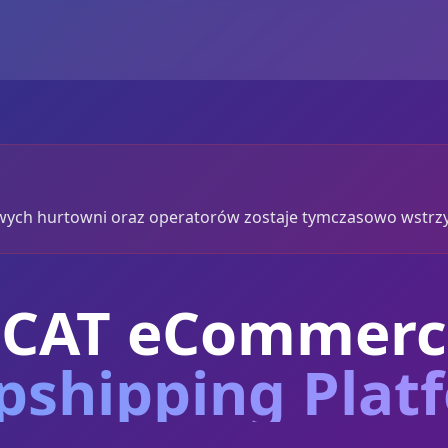
nowych hurtowni oraz operatorów zostaje tymczasowo wstr
ECAT eCommerc
pshipping Plat