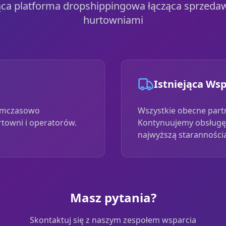
ca platforma dropshippingowa łącząca sprzeda
hurtowniami
Istniejąca Ws
tymczasowo
Wszystkie obecne part
rtowni i operatorów.
Kontynuujemy obsługę
najwyższą staranności
Masz pytania?
Skontaktuj się z naszym zespołem wsparcia