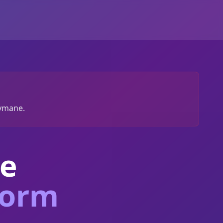
zymane.
e
form