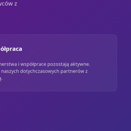
wców z
półpraca
nerstwa i współprace pozostają aktywne.
 naszych dotychczasowych partnerów z
ą.